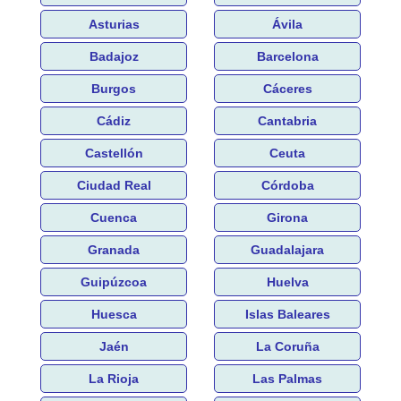
Asturias
Ávila
Badajoz
Barcelona
Burgos
Cáceres
Cádiz
Cantabria
Castellón
Ceuta
Ciudad Real
Córdoba
Cuenca
Girona
Granada
Guadalajara
Guipúzcoa
Huelva
Huesca
Islas Baleares
Jaén
La Coruña
La Rioja
Las Palmas