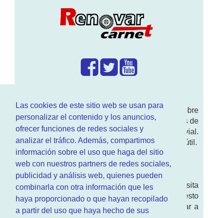
¿Que hacemos?
Las cookies de este sitio web se usan para
En
www.RenovarCarnet.com
Te contamos sobre
personalizar el contenido y los anuncios,
la
renovación del permiso
de conducir, noticias de
ofrecer funciones de redes sociales y
actualidad motor y sobre todo seguridad vial.
analizar el tráfico. Además, compartimos
Ademas tenemos todo tipo de información DGT útil.
información sobre el uso que haga del sitio
¿Quienes somos?
web con nuestros partners de redes sociales,
publicidad y análisis web, quienes pueden
Quieres saber quien mantiene la pagina, visita
combinarla con otra información que les
nuestra
sección de contacto
. Aquí tienes nuesto
haya proporcionado o que hayan recopilado
aviso legal
. Basicamente no queremos engañar a
a partir del uso que haya hecho de sus
nadie.