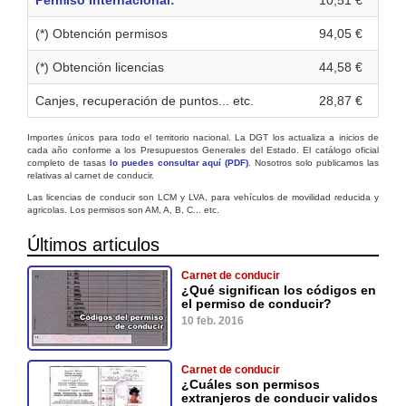
Permiso Internacional:
10,51 €
(*) Obtención permisos
94,05 €
(*) Obtención licencias
44,58 €
Canjes, recuperación de puntos... etc.
28,87 €
Importes únicos para todo el territorio nacional. La DGT los actualiza a inicios de
cada año conforme a los Presupuestos Generales del Estado. El catálogo oficial
completo de tasas
lo puedes consultar aquí (PDF)
. Nosotros solo publicamos las
relativas al carnet de conducir.
Las licencias de conducir son LCM y LVA, para vehículos de movilidad reducida y
agricolas. Los permisos son AM, A, B, C... etc.
Últimos articulos
Carnet de conducir
¿Qué significan los códigos en
el permiso de conducir?
10 feb. 2016
Carnet de conducir
¿Cuáles son permisos
extranjeros de conducir validos