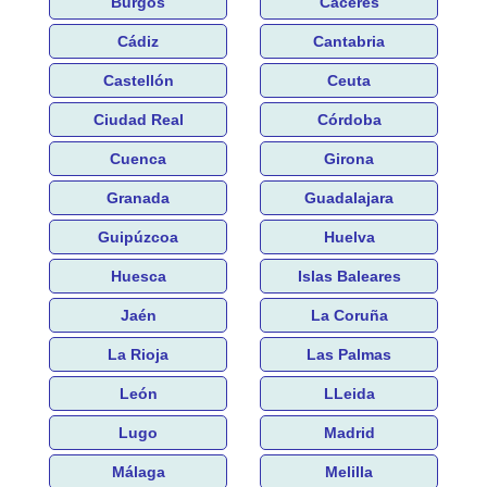
Burgos
Cáceres
Cádiz
Cantabria
Castellón
Ceuta
Ciudad Real
Córdoba
Cuenca
Girona
Granada
Guadalajara
Guipúzcoa
Huelva
Huesca
Islas Baleares
Jaén
La Coruña
La Rioja
Las Palmas
León
LLeida
Lugo
Madrid
Málaga
Melilla