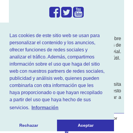
¿Que hacemos?
Las cookies de este sitio web se usan para
En
www.RenovarCarnet.com
Te contamos sobre
personalizar el contenido y los anuncios,
la
renovación del permiso
de conducir, noticias de
ofrecer funciones de redes sociales y
actualidad motor y sobre todo seguridad vial.
analizar el tráfico. Además, compartimos
Ademas tenemos todo tipo de información DGT útil.
información sobre el uso que haga del sitio
¿Quienes somos?
web con nuestros partners de redes sociales,
publicidad y análisis web, quienes pueden
Quieres saber quien mantiene la pagina, visita
combinarla con otra información que les
nuestra
sección de contacto
. Aquí tienes nuesto
haya proporcionado o que hayan recopilado
aviso legal
. Basicamente no queremos engañar a
a partir del uso que haya hecho de sus
nadie.
servicios.
Información
Este sitio web es desarrollado y mantenido con
por
www.azr.es
.
Rechazar
Aceptar