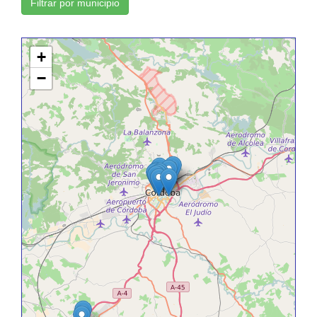
Filtrar por municipio
+
−