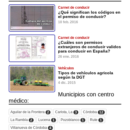
Carnet de conducir
¿Qué significan los códigos en
el permiso de conducir?
10 feb. 2016
Carnet de conducir
¿Cuáles son permisos
extranjeros de conducir validos
para conducir en España?
26 ene. 2016
Vehículos
Tipos de vehículos agricola
según la DGT
4 dic. 2015
Municipios con centro
médico:
Aguilar de la Frontera
Carlota, La
Córdoba
2
3
12
La Rambla
Lucena
Pozoblanco
Rute
2
1
1
1
Villanueva de Córdoba
4