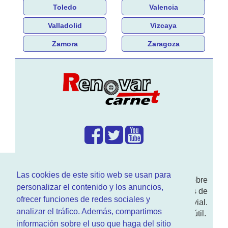
Toledo
Valencia
Valladolid
Vizcaya
Zamora
Zaragoza
¿Que hacemos?
Las cookies de este sitio web se usan para
En
www.RenovarCarnet.com
Te contamos sobre
personalizar el contenido y los anuncios,
la
renovación del permiso
de conducir, noticias de
ofrecer funciones de redes sociales y
actualidad motor y sobre todo seguridad vial.
analizar el tráfico. Además, compartimos
Ademas tenemos todo tipo de información DGT útil.
información sobre el uso que haga del sitio