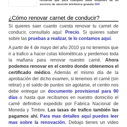
recuerda que para cualquier duda dispones de un
servicio de atención telefonica gratuita
060
.
¿Cómo renovar carnet de conducir?
Si quieres saer cuanto cuesta renovar tu carnet de
conducir, consultalo aquí:
Precio
. Si quieres saber
sobre las
pruebas a realizar, te lo contamos aquí
.
A partir de 4 de mayo del año 2010 ya no tenemos que
ir a trafico a hacer colas kilométricas y perdernos toda
la mañana para renovar nuestro carné.
Ahora
podemos renovar en el centro donde obtenemos el
certificado médico.
Además el mismo día de la
aprobación del dicho examen, si tenemos el carné (sin
retirar) y el saldo de puntos sin agotarse, el centro nos
debe entregar un
documento provisional para 90
días
o hasta que recibamos en nuestro domicilio el
carné definitivo expedido por Fabrica Nacional de
Moneda y Timbre.
Las tasas de trafico también las
pagamos ahí.
Para mas detalles aquí puedes leer
mas sobre la renovación.
Debajo tienes un video