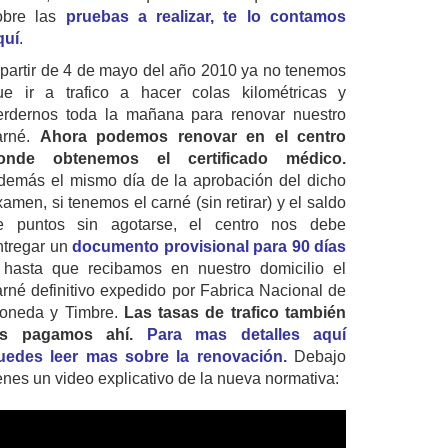
obre las
pruebas a realizar, te lo contamos
quí
.
 partir de 4 de mayo del año 2010 ya no tenemos
ue ir a trafico a hacer colas kilométricas y
erdernos toda la mañana para renovar nuestro
arné.
Ahora podemos renovar en el centro
onde obtenemos el certificado médico.
demás el mismo día de la aprobación del dicho
amen, si tenemos el carné (sin retirar) y el saldo
e puntos sin agotarse, el centro nos debe
ntregar un
documento provisional para 90 días
 hasta que recibamos en nuestro domicilio el
arné definitivo expedido por Fabrica Nacional de
oneda y Timbre.
Las tasas de trafico también
as pagamos ahí.
Para mas detalles aquí
uedes leer mas sobre la renovación.
Debajo
ienes un video explicativo de la nueva normativa: