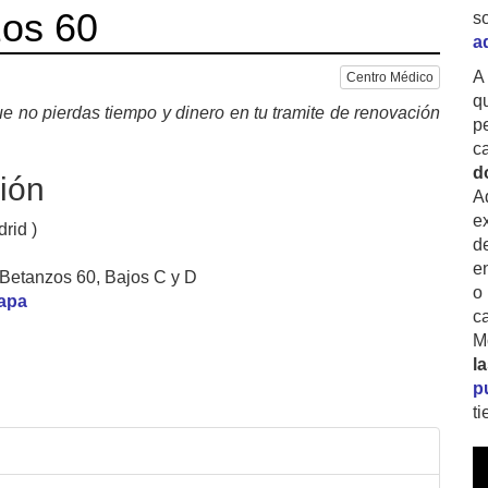
zos 60
s
a
A
Centro Médico
q
e no pierdas tiempo y dinero en tu tramite de renovación
p
c
d
ión
A
ex
rid )
d
e
Betanzos 60, Bajos C y D
o
mapa
c
M
l
p
t