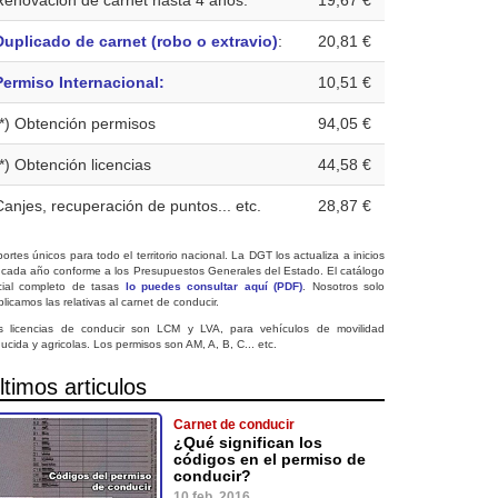
Renovación de carnet hasta 4 años:
19,67 €
Duplicado de carnet (robo o extravio)
:
20,81 €
Permiso Internacional:
10,51 €
(*) Obtención permisos
94,05 €
(*) Obtención licencias
44,58 €
Canjes, recuperación de puntos... etc.
28,87 €
ortes únicos para todo el territorio nacional. La DGT los actualiza a inicios
 cada año conforme a los Presupuestos Generales del Estado. El catálogo
icial completo de tasas
lo puedes consultar aquí (PDF)
. Nosotros solo
licamos las relativas al carnet de conducir.
s licencias de conducir son LCM y LVA, para vehículos de movilidad
ucida y agricolas. Los permisos son AM, A, B, C... etc.
ltimos articulos
Carnet de conducir
¿Qué significan los
códigos en el permiso de
conducir?
10 feb. 2016