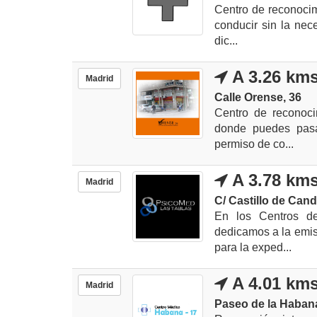
Centro de reconocim
conducir sin la nec
dic...
A 3.26 km
Madrid
Calle Orense, 36
Centro de reconoci
donde puedes pasa
permiso de co...
A 3.78 km
Madrid
C/ Castillo de Can
En los Centros d
dedicamos a la emisi
para la exped...
A 4.01 km
Madrid
Paseo de la Habana