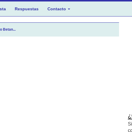
sta
Respuestas
Contacto
o Betan...
¿
S
c