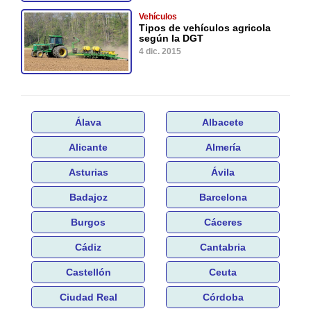
Vehículos
Tipos de vehículos agricola
según la DGT
4 dic. 2015
Álava
Albacete
Alicante
Almería
Asturias
Ávila
Badajoz
Barcelona
Burgos
Cáceres
Cádiz
Cantabria
Castellón
Ceuta
Ciudad Real
Córdoba