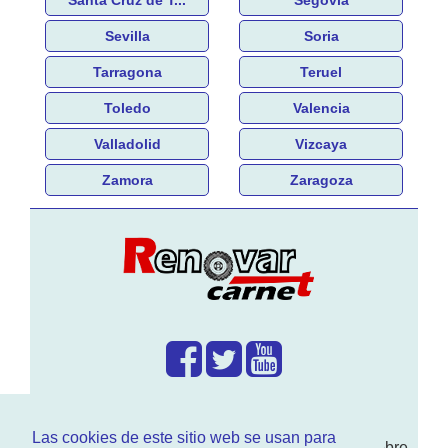
Sevilla
Soria
Tarragona
Teruel
Toledo
Valencia
Valladolid
Vizcaya
Zamora
Zaragoza
¿Que hacemos?
Las cookies de este sitio web se usan para
En
www.RenovarCarnet.com
Te contamos sobre