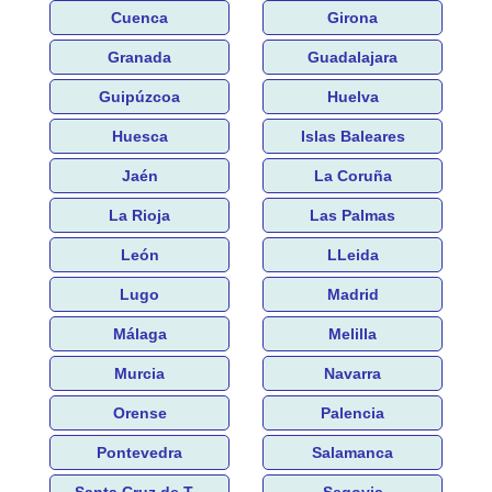
Cuenca
Girona
Granada
Guadalajara
Guipúzcoa
Huelva
Huesca
Islas Baleares
Jaén
La Coruña
La Rioja
Las Palmas
León
LLeida
Lugo
Madrid
Málaga
Melilla
Murcia
Navarra
Orense
Palencia
Pontevedra
Salamanca
Santa Cruz de T...
Segovia