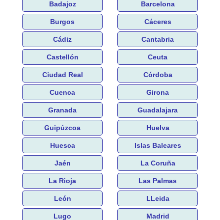
Badajoz
Barcelona
Burgos
Cáceres
Cádiz
Cantabria
Castellón
Ceuta
Ciudad Real
Córdoba
Cuenca
Girona
Granada
Guadalajara
Guipúzcoa
Huelva
Huesca
Islas Baleares
Jaén
La Coruña
La Rioja
Las Palmas
León
LLeida
Lugo
Madrid