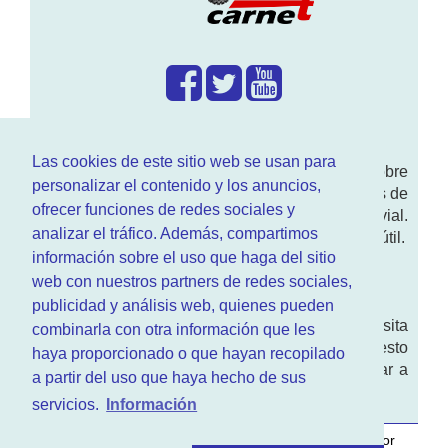
¿Que hacemos?
Las cookies de este sitio web se usan para
En
www.RenovarCarnet.com
Te contamos sobre
personalizar el contenido y los anuncios,
la
renovación del permiso
de conducir, noticias de
ofrecer funciones de redes sociales y
actualidad motor y sobre todo seguridad vial.
analizar el tráfico. Además, compartimos
Ademas tenemos todo tipo de información DGT útil.
información sobre el uso que haga del sitio
¿Quienes somos?
web con nuestros partners de redes sociales,
publicidad y análisis web, quienes pueden
Quieres saber quien mantiene la pagina, visita
combinarla con otra información que les
nuestra
sección de contacto
. Aquí tienes nuesto
haya proporcionado o que hayan recopilado
aviso legal
. Basicamente no queremos engañar a
a partir del uso que haya hecho de sus
nadie.
servicios.
Información
Este sitio web es desarrollado y mantenido con
por