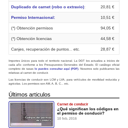
Duplicado de carnet (robo o extravio)
:
20,81 €
Permiso Internacional:
10,51 €
(*) Obtención permisos
94,05 €
(*) Obtención licencias
44,58 €
Canjes, recuperación de puntos... etc.
28,87 €
Importes únicos para todo el territorio nacional. La DGT los actualiza a inicios de
cada año conforme a los Presupuestos Generales del Estado. El catálogo oficial
completo de tasas
lo puedes consultar aquí (PDF)
. Nosotros solo publicamos las
relativas al carnet de conducir.
Las licencias de conducir son LCM y LVA, para vehículos de movilidad reducida y
agricolas. Los permisos son AM, A, B, C... etc.
Últimos articulos
Carnet de conducir
¿Qué significan los códigos en
el permiso de conducir?
10 feb. 2016