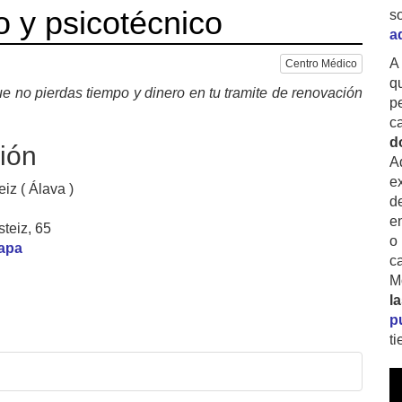
o y psicotécnico
s
a
A
Centro Médico
q
e no pierdas tiempo y dinero en tu tramite de renovación
p
c
d
ión
A
ex
eiz ( Álava )
d
e
teiz, 65
o
mapa
c
M
l
p
t