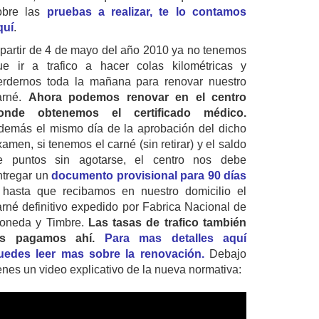
obre las
pruebas a realizar, te lo contamos
quí
.
 partir de 4 de mayo del año 2010 ya no tenemos
ue ir a trafico a hacer colas kilométricas y
erdernos toda la mañana para renovar nuestro
arné.
Ahora podemos renovar en el centro
onde obtenemos el certificado médico.
demás el mismo día de la aprobación del dicho
amen, si tenemos el carné (sin retirar) y el saldo
e puntos sin agotarse, el centro nos debe
ntregar un
documento provisional para 90 días
 hasta que recibamos en nuestro domicilio el
arné definitivo expedido por Fabrica Nacional de
oneda y Timbre.
Las tasas de trafico también
as pagamos ahí.
Para mas detalles aquí
uedes leer mas sobre la renovación.
Debajo
ienes un video explicativo de la nueva normativa: