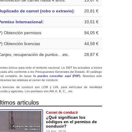
Renovación de carnet hasta 4 años:
19,67 €
Duplicado de carnet (robo o extravio)
:
20,81 €
Permiso Internacional:
10,51 €
(*) Obtención permisos
94,05 €
(*) Obtención licencias
44,58 €
Canjes, recuperación de puntos... etc.
28,87 €
ortes únicos para todo el territorio nacional. La DGT los actualiza a inicios
 cada año conforme a los Presupuestos Generales del Estado. El catálogo
icial completo de tasas
lo puedes consultar aquí (PDF)
. Nosotros solo
licamos las relativas al carnet de conducir.
s licencias de conducir son LCM y LVA, para vehículos de movilidad
ucida y agricolas. Los permisos son AM, A, B, C... etc.
ltimos articulos
Carnet de conducir
¿Qué significan los
códigos en el permiso de
conducir?
10 feb. 2016