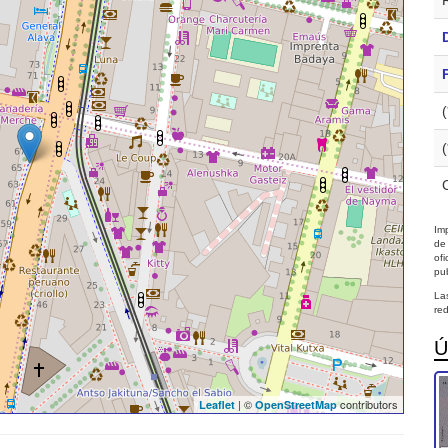
Imp
de
of
pub
La
red
Ú
| ©
contributors
Leaflet
OpenStreetMap