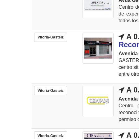
Avda Gas
Centro d
de exper
todos los 
A 0
Vitoria-Gasteiz
Recon
Avenida 
GASTER
centro si
entre otro
A 0
Vitoria-Gasteiz
Avenida 
Centro 
reconoci
permiso d
A 0
Vitoria-Gasteiz