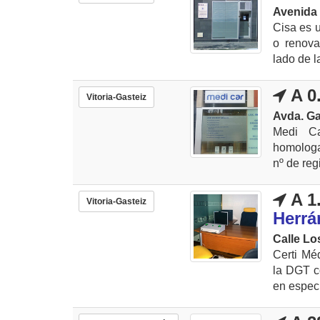
Avenida 
Cisa es 
o renova
lado de la
A 0
Vitoria-Gasteiz
Avda. Ga
Medi Ca
homologad
nº de reg
A 1
Vitoria-Gasteiz
Herrá
Calle Lo
Certi Mé
la DGT c
en especia