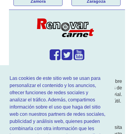
Zamora
Zaragoza
¿Que hacemos?
Las cookies de este sitio web se usan para
En
www.RenovarCarnet.com
Te contamos sobre
personalizar el contenido y los anuncios,
la
renovación del permiso
de conducir, noticias de
ofrecer funciones de redes sociales y
actualidad motor y sobre todo seguridad vial.
analizar el tráfico. Además, compartimos
Ademas tenemos todo tipo de información DGT útil.
información sobre el uso que haga del sitio
¿Quienes somos?
web con nuestros partners de redes sociales,
publicidad y análisis web, quienes pueden
Quieres saber quien mantiene la pagina, visita
combinarla con otra información que les
nuestra
sección de contacto
. Aquí tienes nuesto