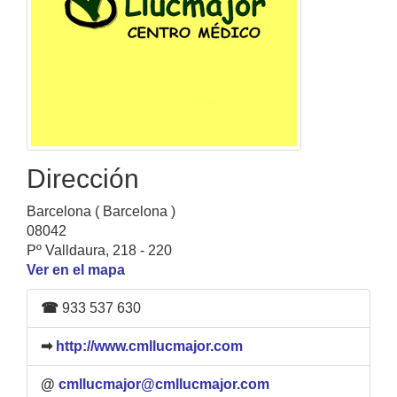
Dirección
Barcelona ( Barcelona )
08042
Pº Valldaura, 218 - 220
Ver en el mapa
☎
933 537 630
➡
http://www.cmllucmajor.com
@
cmllucmajor@cmllucmajor.com