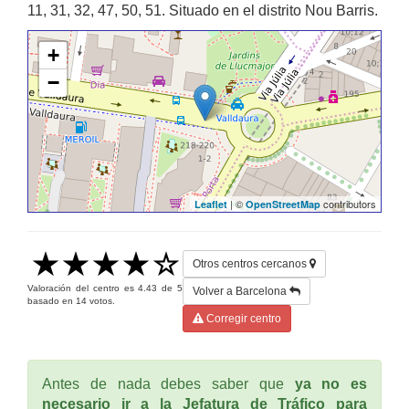
11, 31, 32, 47, 50, 51. Situado en el distrito Nou Barris.
+
−
| ©
contributors
Leaflet
OpenStreetMap
Otros centros cercanos
Valoración del centro es
4.43
de
5
Volver a Barcelona
basado en
14
votos.
Corregir centro
Antes de nada debes saber que
ya no es
necesario ir a la Jefatura de Tráfico para