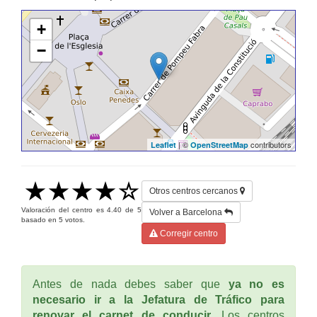
+
−
| ©
contributors
Leaflet
OpenStreetMap
Otros centros cercanos
Valoración del centro es
4.40
de
5
Volver a Barcelona
basado en
5
votos.
Corregir centro
Antes de nada debes saber que
ya no es
necesario ir a la Jefatura de Tráfico para
renovar el carnet de conducir
. Los centros