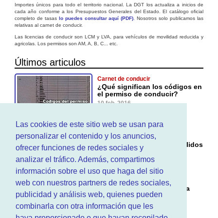
Importes únicos para todo el territorio nacional. La DGT los actualiza a inicios de
cada año conforme a los Presupuestos Generales del Estado. El catálogo oficial
completo de tasas
lo puedes consultar aquí (PDF)
. Nosotros solo publicamos las
relativas al carnet de conducir.
Las licencias de conducir son LCM y LVA, para vehículos de movilidad reducida y
agricolas. Los permisos son AM, A, B, C... etc.
Últimos articulos
Carnet de conducir
¿Qué significan los códigos en
el permiso de conducir?
10 feb. 2016
Las cookies de este sitio web se usan para
Carnet de conducir
personalizar el contenido y los anuncios,
¿Cuáles son permisos
extranjeros de conducir validos
ofrecer funciones de redes sociales y
para conducir en España?
analizar el tráfico. Además, compartimos
26 ene. 2016
información sobre el uso que haga del sitio
Vehículos
web con nuestros partners de redes sociales,
Tipos de vehículos agricola
publicidad y análisis web, quienes pueden
según la DGT
4 dic. 2015
combinarla con otra información que les
haya proporcionado o que hayan recopilado