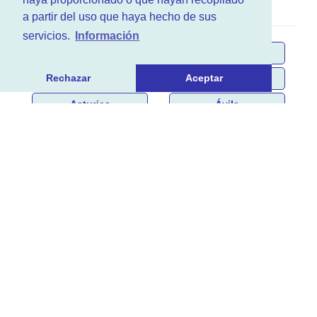
a partir del uso que haya hecho de sus
servicios.
Información
Álava
Albacete
Rechazar
Aceptar
Alicante
Almería
Asturias
Ávila
Badajoz
Barcelona
Burgos
Cáceres
Cádiz
Cantabria
Castellón
Ceuta
Ciudad Real
Córdoba
Cuenca
Girona
Granada
Guadalajara
Guipúzcoa
Huelva