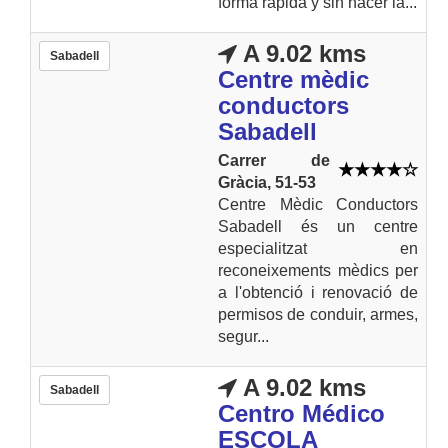
forma rápida y sin hacer la...
A 9.02 kms
Sabadell
Centre mèdic
conductors
Sabadell
Carrer de
Gràcia, 51-53
Centre Mèdic Conductors
Sabadell és un centre
especialitzat en
reconeixements mèdics per
a l'obtenció i renovació de
permisos de conduir, armes,
segur...
A 9.02 kms
Sabadell
Centro Médico
ESCOLA