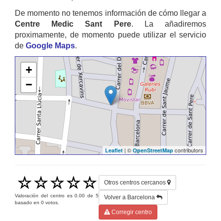
De momento no tenemos información de cómo llegar a
Centre Medic Sant Pere
. La añadiremos
proximamente, de momento puede utilizar el servicio
de
Google Maps
.
+
−
| ©
contributors
Leaflet
OpenStreetMap
Otros centros cercanos
Valoración del centro es
0.00
de
5
Volver a Barcelona
basado en
0
votos.
Corregir centro