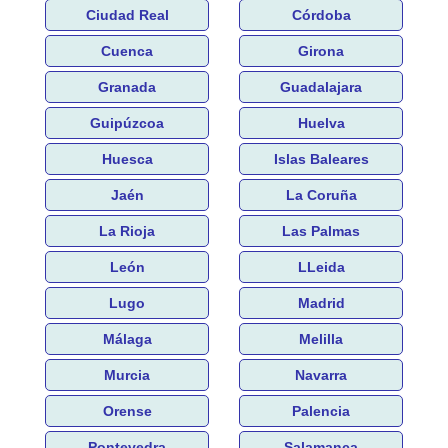
Ciudad Real
Córdoba
Cuenca
Girona
Granada
Guadalajara
Guipúzcoa
Huelva
Huesca
Islas Baleares
Jaén
La Coruña
La Rioja
Las Palmas
León
LLeida
Lugo
Madrid
Málaga
Melilla
Murcia
Navarra
Orense
Palencia
Pontevedra
Salamanca