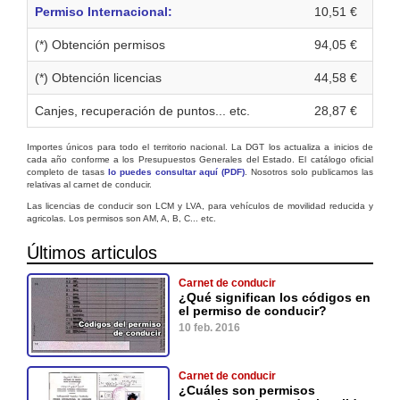
Permiso Internacional:
10,51 €
(*) Obtención permisos
94,05 €
(*) Obtención licencias
44,58 €
Canjes, recuperación de puntos... etc.
28,87 €
Importes únicos para todo el territorio nacional. La DGT los actualiza a inicios de
cada año conforme a los Presupuestos Generales del Estado. El catálogo oficial
completo de tasas
lo puedes consultar aquí (PDF)
. Nosotros solo publicamos las
relativas al carnet de conducir.
Las licencias de conducir son LCM y LVA, para vehículos de movilidad reducida y
agricolas. Los permisos son AM, A, B, C... etc.
Últimos articulos
Carnet de conducir
¿Qué significan los códigos en
el permiso de conducir?
10 feb. 2016
Carnet de conducir
¿Cuáles son permisos