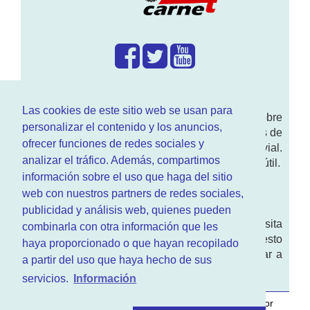
¿Que hacemos?
Las cookies de este sitio web se usan para
En
www.RenovarCarnet.com
Te contamos sobre
personalizar el contenido y los anuncios,
la
renovación del permiso
de conducir, noticias de
ofrecer funciones de redes sociales y
actualidad motor y sobre todo seguridad vial.
analizar el tráfico. Además, compartimos
Ademas tenemos todo tipo de información DGT útil.
información sobre el uso que haga del sitio
¿Quienes somos?
web con nuestros partners de redes sociales,
publicidad y análisis web, quienes pueden
Quieres saber quien mantiene la pagina, visita
combinarla con otra información que les
nuestra
sección de contacto
. Aquí tienes nuesto
haya proporcionado o que hayan recopilado
aviso legal
. Basicamente no queremos engañar a
a partir del uso que haya hecho de sus
nadie.
servicios.
Información
Este sitio web es desarrollado y mantenido con
por