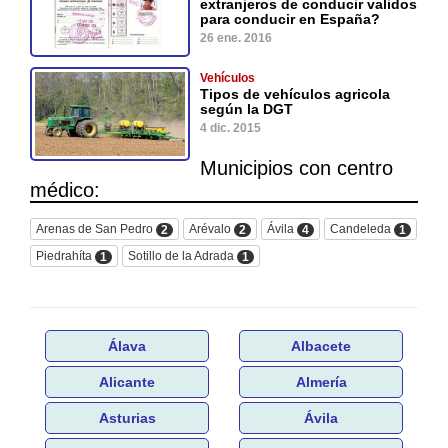
extranjeros de conducir validos
para conducir en España?
26 ene. 2016
Vehículos
Tipos de vehículos agricola
según la DGT
4 dic. 2015
Municipios con centro
médico:
Arenas de San Pedro
Arévalo
Ávila
Candeleda
2
2
4
1
Piedrahíta
Sotillo de la Adrada
1
1
Álava
Albacete
Alicante
Almería
Asturias
Ávila