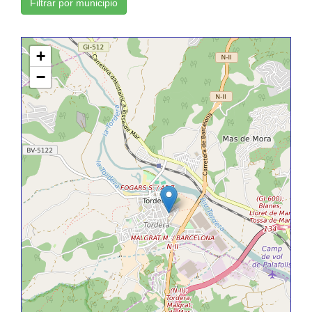
Filtrar por municipio
+
−