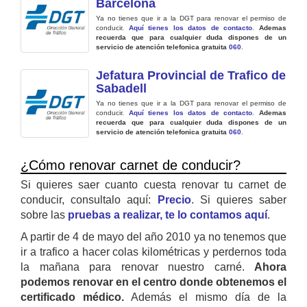
Barcelona
Ya no tienes que ir a la DGT para renovar el permiso de
conducir.
Aquí tienes los datos de contacto
.
Ademas
recuerda que para cualquier duda dispones de un
servicio de atención telefonica gratuita
060
.
Jefatura Provincial de Trafico de
Sabadell
Ya no tienes que ir a la DGT para renovar el permiso de
conducir.
Aquí tienes los datos de contacto
.
Ademas
recuerda que para cualquier duda dispones de un
servicio de atención telefonica gratuita
060
.
¿Cómo renovar carnet de conducir?
Si quieres saer cuanto cuesta renovar tu carnet de
conducir, consultalo aquí:
Precio
. Si quieres saber
sobre las
pruebas a realizar, te lo contamos aquí
.
A partir de 4 de mayo del año 2010 ya no tenemos que
ir a trafico a hacer colas kilométricas y perdernos toda
la mañana para renovar nuestro carné.
Ahora
podemos renovar en el centro donde obtenemos el
certificado médico.
Además el mismo día de la