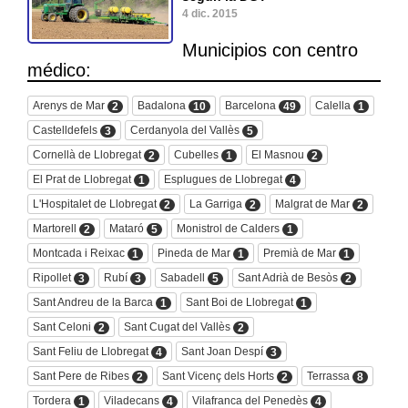
4 dic. 2015
Municipios con centro
médico:
Arenys de Mar
Badalona
Barcelona
Calella
2
10
49
1
Castelldefels
Cerdanyola del Vallès
3
5
Cornellà de Llobregat
Cubelles
El Masnou
2
1
2
El Prat de Llobregat
Esplugues de Llobregat
1
4
L'Hospitalet de Llobregat
La Garriga
Malgrat de Mar
2
2
2
Martorell
Mataró
Monistrol de Calders
2
5
1
Montcada i Reixac
Pineda de Mar
Premià de Mar
1
1
1
Ripollet
Rubí
Sabadell
Sant Adrià de Besòs
3
3
5
2
Sant Andreu de la Barca
Sant Boi de Llobregat
1
1
Sant Celoni
Sant Cugat del Vallès
2
2
Sant Feliu de Llobregat
Sant Joan Despí
4
3
Sant Pere de Ribes
Sant Vicenç dels Horts
Terrassa
2
2
8
Tordera
Viladecans
Vilafranca del Penedès
1
4
4