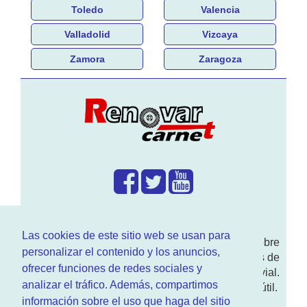
Toledo
Valencia
Valladolid
Vizcaya
Zamora
Zaragoza
¿Que hacemos?
Las cookies de este sitio web se usan para
En
www.RenovarCarnet.com
Te contamos sobre
personalizar el contenido y los anuncios,
la
renovación del permiso
de conducir, noticias de
ofrecer funciones de redes sociales y
actualidad motor y sobre todo seguridad vial.
analizar el tráfico. Además, compartimos
Ademas tenemos todo tipo de información DGT útil.
información sobre el uso que haga del sitio