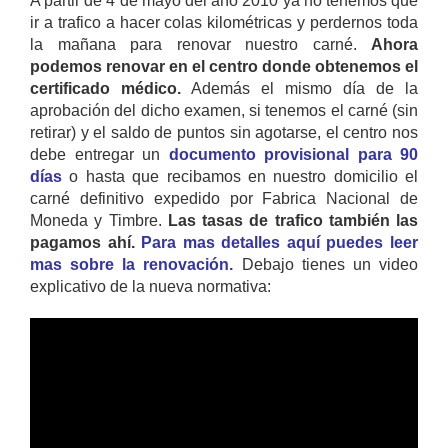
A partir de 4 de mayo del año 2010 ya no tenemos que
ir a trafico a hacer colas kilométricas y perdernos toda
la mañana para renovar nuestro carné.
Ahora
podemos renovar en el centro donde obtenemos el
certificado médico.
Además el mismo día de la
aprobación del dicho examen, si tenemos el carné (sin
retirar) y el saldo de puntos sin agotarse, el centro nos
debe entregar un
documento provisional para 90
días
o hasta que recibamos en nuestro domicilio el
carné definitivo expedido por Fabrica Nacional de
Moneda y Timbre.
Las tasas de trafico también las
pagamos ahí.
Para mas detalles aquí puedes leer
mas sobre la renovación.
Debajo tienes un video
explicativo de la nueva normativa: