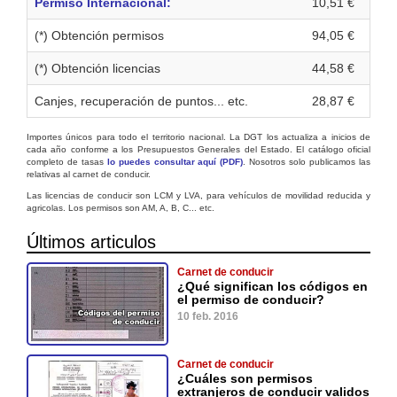
Permiso Internacional:
10,51 €
(*) Obtención permisos
94,05 €
(*) Obtención licencias
44,58 €
Canjes, recuperación de puntos... etc.
28,87 €
Importes únicos para todo el territorio nacional. La DGT los actualiza a inicios de
cada año conforme a los Presupuestos Generales del Estado. El catálogo oficial
completo de tasas
lo puedes consultar aquí (PDF)
. Nosotros solo publicamos las
relativas al carnet de conducir.
Las licencias de conducir son LCM y LVA, para vehículos de movilidad reducida y
agricolas. Los permisos son AM, A, B, C... etc.
Últimos articulos
Carnet de conducir
¿Qué significan los códigos en
el permiso de conducir?
10 feb. 2016
Carnet de conducir
¿Cuáles son permisos
extranjeros de conducir validos