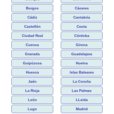
Burgos
Cáceres
Cádiz
Cantabria
Castellón
Ceuta
Ciudad Real
Córdoba
Cuenca
Girona
Granada
Guadalajara
Guipúzcoa
Huelva
Huesca
Islas Baleares
Jaén
La Coruña
La Rioja
Las Palmas
León
LLeida
Lugo
Madrid