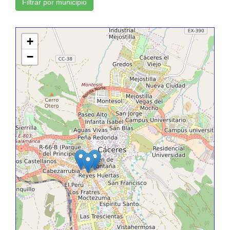
Filtrar por municipio
+
−