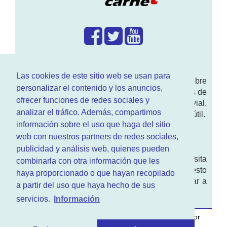
¿Que hacemos?
Las cookies de este sitio web se usan para
En
www.RenovarCarnet.com
Te contamos sobre
personalizar el contenido y los anuncios,
la
renovación del permiso
de conducir, noticias de
ofrecer funciones de redes sociales y
actualidad motor y sobre todo seguridad vial.
analizar el tráfico. Además, compartimos
Ademas tenemos todo tipo de información DGT útil.
información sobre el uso que haga del sitio
¿Quienes somos?
web con nuestros partners de redes sociales,
publicidad y análisis web, quienes pueden
Quieres saber quien mantiene la pagina, visita
combinarla con otra información que les
nuestra
sección de contacto
. Aquí tienes nuesto
haya proporcionado o que hayan recopilado
aviso legal
. Basicamente no queremos engañar a
a partir del uso que haya hecho de sus
nadie.
servicios.
Información
Este sitio web es desarrollado y mantenido con
por