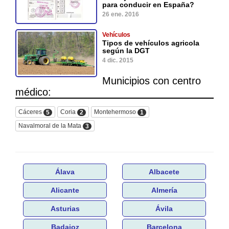
para conducir en España?
26 ene. 2016
Vehículos
Tipos de vehículos agricola
según la DGT
4 dic. 2015
Municipios con centro
médico:
Cáceres
Coria
Montehermoso
5
2
1
Navalmoral de la Mata
3
Álava
Albacete
Alicante
Almería
Asturias
Ávila
Badajoz
Barcelona