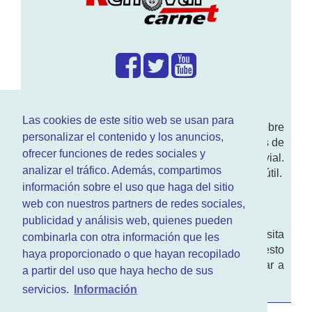
¿Que hacemos?
Las cookies de este sitio web se usan para
En
www.RenovarCarnet.com
Te contamos sobre
personalizar el contenido y los anuncios,
la
renovación del permiso
de conducir, noticias de
ofrecer funciones de redes sociales y
actualidad motor y sobre todo seguridad vial.
analizar el tráfico. Además, compartimos
Ademas tenemos todo tipo de información DGT útil.
información sobre el uso que haga del sitio
¿Quienes somos?
web con nuestros partners de redes sociales,
publicidad y análisis web, quienes pueden
Quieres saber quien mantiene la pagina, visita
combinarla con otra información que les
nuestra
sección de contacto
. Aquí tienes nuesto
haya proporcionado o que hayan recopilado
aviso legal
. Basicamente no queremos engañar a
a partir del uso que haya hecho de sus
nadie.
servicios.
Información