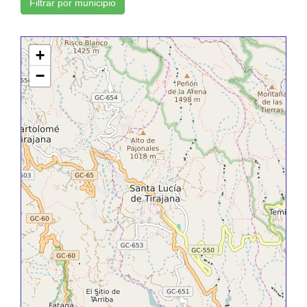
Filtrar por municipio
+
−