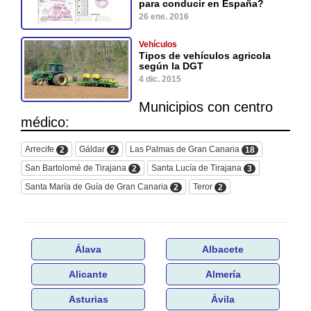
para conducir en España?
26 ene. 2016
Vehículos
Tipos de vehículos agricola
según la DGT
4 dic. 2015
Municipios con centro
médico:
Arrecife
Gáldar
Las Palmas de Gran Canaria
2
2
18
San Bartolomé de Tirajana
Santa Lucía de Tirajana
2
3
Santa María de Guía de Gran Canaria
Teror
2
2
Álava
Albacete
Alicante
Almería
Asturias
Ávila