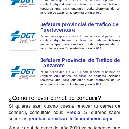
Ya no tienes que ir a la DGT para renovar el permiso de
conducir.
Aquí tienes los datos de contacto
.
Ademas
recuerda que para cualquier duda dispones de un
servicio de atención telefonica gratuita
060
.
Jefatura provincial de trafico de
Fuerteventura
Ya no tienes que ir a la DGT para renovar el permiso de
conducir.
Aquí tienes los datos de contacto
.
Ademas
recuerda que para cualquier duda dispones de un
servicio de atención telefonica gratuita
060
.
Jefatura Provincial de Trafico de
Lanzarote
Ya no tienes que ir a la DGT para renovar el permiso de
conducir.
Aquí tienes los datos de contacto
.
Ademas
recuerda que para cualquier duda dispones de un
servicio de atención telefonica gratuita
060
.
¿Cómo renovar carnet de conducir?
Si quieres saer cuanto cuesta renovar tu carnet de
conducir, consultalo aquí:
Precio
. Si quieres saber
sobre las
pruebas a realizar, te lo contamos aquí
.
A partir de 4 de mayo del año 2010 ya no tenemos que