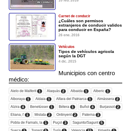
10 feb. 2016
Carnet de conducir
¿Cuáles son permisos
extranjeros de conducir validos
para conducir en España?
26 ene. 2016
Vehículos
Tipos de vehículos agricola
según la DGT
4 dic. 2015
Municipios con centro
médico:
Aielo de Malferit
Alaquàs
Albaida
Alberic
1
2
1
1
Alboraya
Aldaia
Alfara del Patriarca
Almàssera
1
1
1
2
Alzira
Benetússer
Bétera
Buñol
Burjassot
4
1
1
4
2
Eliana, l'
Mislata
Ontinyent
Paterna
1
2
2
3
Pobla de Farnals, la
Puçol
Sagunto/Sagunt
1
3
5
Sueca
Torrent
Turís
Valencia
Xirivella
2
5
1
33
1