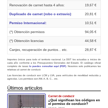
Renovación de carnet hasta 4 años:
19,67 €
Duplicado de carnet (robo o extravio)
:
20,81 €
Permiso Internacional:
10,51 €
(*) Obtención permisos
94,05 €
(*) Obtención licencias
44,58 €
Canjes, recuperación de puntos... etc.
28,87 €
Importes únicos para todo el territorio nacional. La DGT los actualiza a inicios de
cada año conforme a los Presupuestos Generales del Estado. El catálogo oficial
completo de tasas
lo puedes consultar aquí (PDF)
. Nosotros solo publicamos las
relativas al carnet de conducir.
Las licencias de conducir son LCM y LVA, para vehículos de movilidad reducida y
agricolas. Los permisos son AM, A, B, C... etc.
Últimos articulos
Carnet de conducir
¿Qué significan los códigos en
el permiso de conducir?