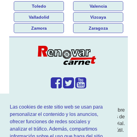
Toledo
Valencia
Valladolid
Vizcaya
Zamora
Zaragoza
¿Que hacemos?
Las cookies de este sitio web se usan para
En
www.RenovarCarnet.com
Te contamos sobre
personalizar el contenido y los anuncios,
la
renovación del permiso
de conducir, noticias de
ofrecer funciones de redes sociales y
actualidad motor y sobre todo seguridad vial.
analizar el tráfico. Además, compartimos
Ademas tenemos todo tipo de información DGT útil.
información sobre el uso que haga del sitio