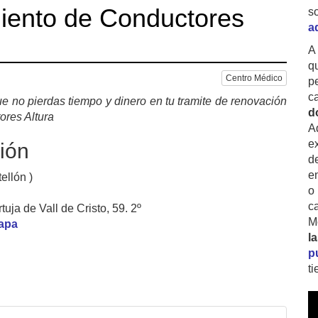
iento de Conductores
s
a
A
q
Centro Médico
p
c
e no pierdas tiempo y dinero en tu tramite de renovación
d
ores Altura
A
ex
ión
d
e
ellón )
o
c
uja de Vall de Cristo, 59. 2º
M
mapa
l
p
t