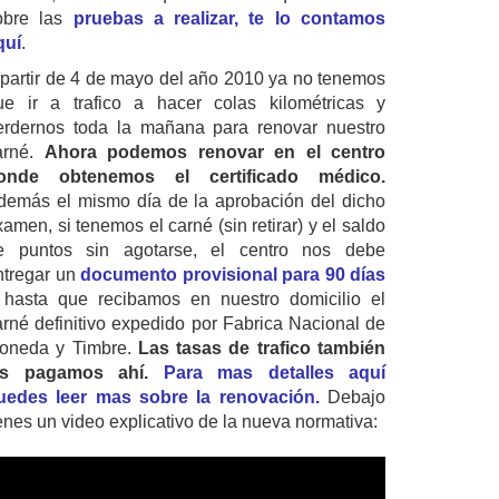
obre las
pruebas a realizar, te lo contamos
quí
.
 partir de 4 de mayo del año 2010 ya no tenemos
ue ir a trafico a hacer colas kilométricas y
erdernos toda la mañana para renovar nuestro
arné.
Ahora podemos renovar en el centro
onde obtenemos el certificado médico.
demás el mismo día de la aprobación del dicho
amen, si tenemos el carné (sin retirar) y el saldo
e puntos sin agotarse, el centro nos debe
ntregar un
documento provisional para 90 días
 hasta que recibamos en nuestro domicilio el
arné definitivo expedido por Fabrica Nacional de
oneda y Timbre.
Las tasas de trafico también
as pagamos ahí.
Para mas detalles aquí
uedes leer mas sobre la renovación.
Debajo
ienes un video explicativo de la nueva normativa: