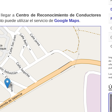
llegar a
Centro de Reconocimiento de Conductores
 puede utilizar el servicio de
Google Maps
.
Imp
de
of
pub
La
red
Ú