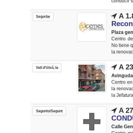
conducir si
A 1.
Segorbe
Recon
Plaza gen
Centro de
No tiene q
la renovac
A 23
Vall d'Uixó, la
Avinguda 
Centro en 
la renova
la Jefatura
A 27
Sagunto/Sagunt
COND
Calle Gen