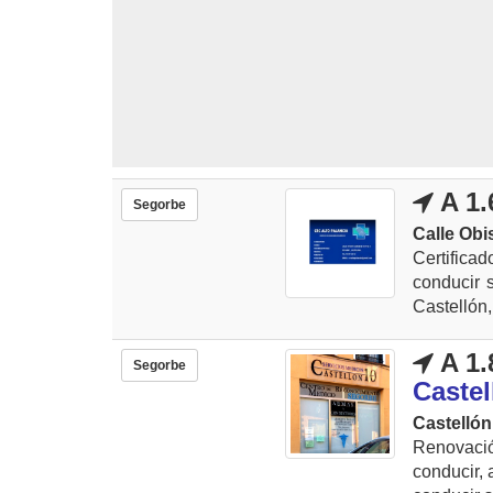
A 1.
Segorbe
Calle Obi
Certific
conducir 
Castellón,
A 1.
Segorbe
Castel
Castellón
Renovació
conducir, 