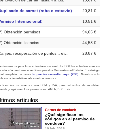
Renovación de carnet hasta 4 años:
19,67 €
Duplicado de carnet (robo o extravio)
:
20,81 €
Permiso Internacional:
10,51 €
(*) Obtención permisos
94,05 €
(*) Obtención licencias
44,58 €
Canjes, recuperación de puntos... etc.
28,87 €
ortes únicos para todo el territorio nacional. La DGT los actualiza a inicios
 cada año conforme a los Presupuestos Generales del Estado. El catálogo
icial completo de tasas
lo puedes consultar aquí (PDF)
. Nosotros solo
licamos las relativas al carnet de conducir.
s licencias de conducir son LCM y LVA, para vehículos de movilidad
ucida y agricolas. Los permisos son AM, A, B, C... etc.
ltimos articulos
Carnet de conducir
¿Qué significan los
códigos en el permiso de
conducir?
10 feb. 2016