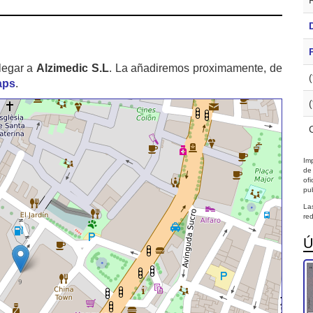
legar a
Alzimedic S.L
. La añadiremos proximamente, de
aps
.
Imp
de
of
pub
La
red
Ú