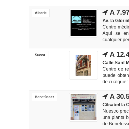
A 7.9
Alberic
Av. la Glorie
Centro médic
Aquí se enc
cualquier per
A 12.
Sueca
Calle Sant M
Centro de r
puede obtene
de cualquier 
A 30.
Benetússer
C/Isabel la C
Nuestro prec
una planta b
de Benetusse