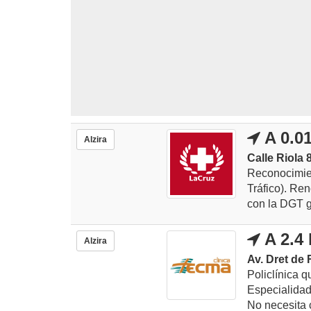
A 0.0
Alzira
Calle Riola 
Reconocimie
Tráfico). Ren
con la DGT gr
A 2.4
Alzira
Av. Dret de 
Policlínica 
Especialidad
No necesita c