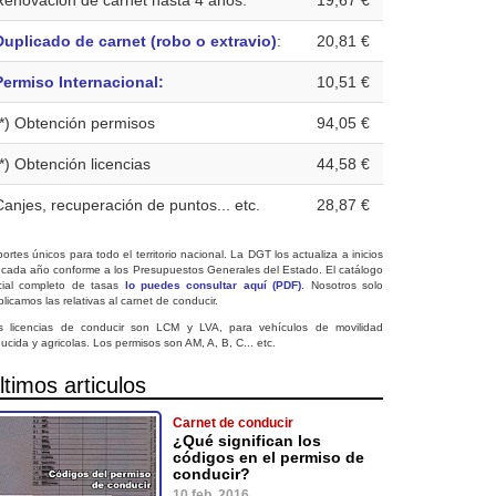
Renovación de carnet hasta 4 años:
19,67 €
Duplicado de carnet (robo o extravio)
:
20,81 €
Permiso Internacional:
10,51 €
(*) Obtención permisos
94,05 €
(*) Obtención licencias
44,58 €
Canjes, recuperación de puntos... etc.
28,87 €
ortes únicos para todo el territorio nacional. La DGT los actualiza a inicios
 cada año conforme a los Presupuestos Generales del Estado. El catálogo
icial completo de tasas
lo puedes consultar aquí (PDF)
. Nosotros solo
licamos las relativas al carnet de conducir.
s licencias de conducir son LCM y LVA, para vehículos de movilidad
ucida y agricolas. Los permisos son AM, A, B, C... etc.
ltimos articulos
Carnet de conducir
¿Qué significan los
códigos en el permiso de
conducir?
10 feb. 2016