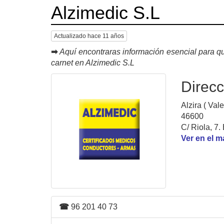
Alzimedic S.L
Actualizado hace 11 años
➡
Aquí encontraras información esencial para qu
carnet en Alzimedic S.L
Direcc
Alzira ( Vale
46600
C/ Riola, 7.
Ver en el 
☎
96 201 40 73