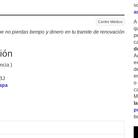
s
a
A
Centro Médico
q
e no pierdas tiempo y dinero en tu tramite de renovación
p
c
d
ión
A
ex
ncia )
d
e
 BJ
o
mapa
c
M
l
p
t