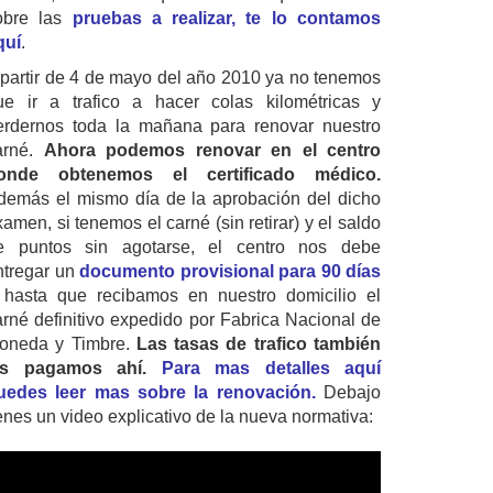
obre las
pruebas a realizar, te lo contamos
quí
.
 partir de 4 de mayo del año 2010 ya no tenemos
ue ir a trafico a hacer colas kilométricas y
erdernos toda la mañana para renovar nuestro
arné.
Ahora podemos renovar en el centro
onde obtenemos el certificado médico.
demás el mismo día de la aprobación del dicho
amen, si tenemos el carné (sin retirar) y el saldo
e puntos sin agotarse, el centro nos debe
ntregar un
documento provisional para 90 días
 hasta que recibamos en nuestro domicilio el
arné definitivo expedido por Fabrica Nacional de
oneda y Timbre.
Las tasas de trafico también
as pagamos ahí.
Para mas detalles aquí
uedes leer mas sobre la renovación.
Debajo
ienes un video explicativo de la nueva normativa: