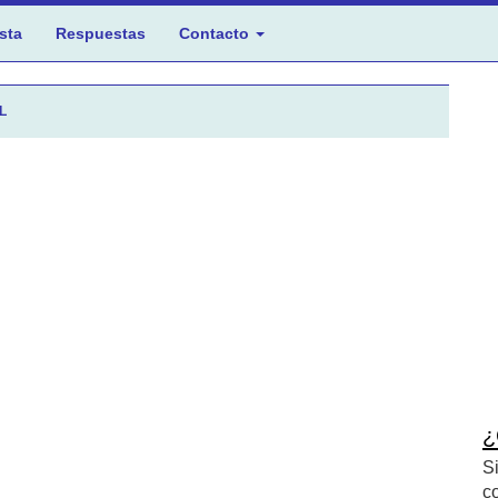
sta
Respuestas
Contacto
.L
¿
S
c