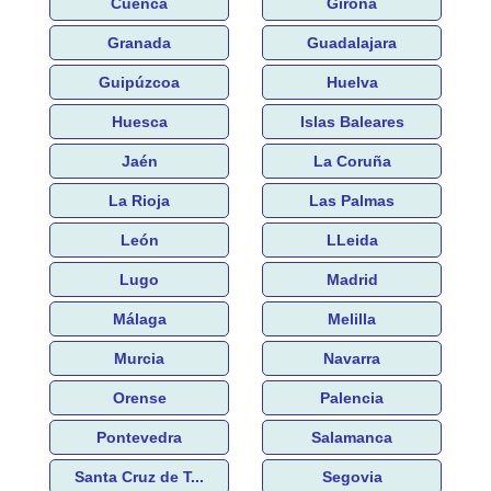
Cuenca
Girona
Granada
Guadalajara
Guipúzcoa
Huelva
Huesca
Islas Baleares
Jaén
La Coruña
La Rioja
Las Palmas
León
LLeida
Lugo
Madrid
Málaga
Melilla
Murcia
Navarra
Orense
Palencia
Pontevedra
Salamanca
Santa Cruz de T...
Segovia