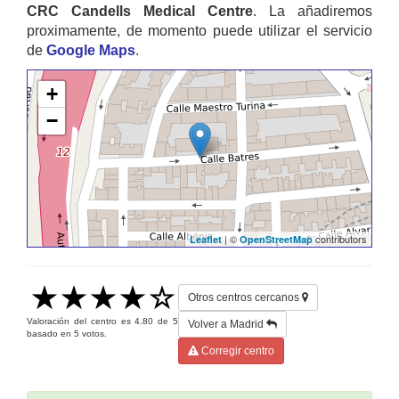
CRC Candells Medical Centre
. La añadiremos
proximamente, de momento puede utilizar el servicio
de
Google Maps
.
+
−
| ©
contributors
Leaflet
OpenStreetMap
Otros centros cercanos
Valoración del centro es
4.80
de
5
Volver a Madrid
basado en
5
votos.
Corregir centro