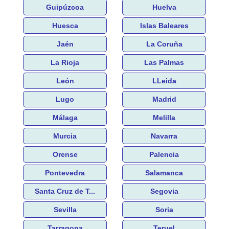
Guipúzcoa
Huelva
Huesca
Islas Baleares
Jaén
La Coruña
La Rioja
Las Palmas
León
LLeida
Lugo
Madrid
Málaga
Melilla
Murcia
Navarra
Orense
Palencia
Pontevedra
Salamanca
Santa Cruz de T...
Segovia
Sevilla
Soria
Tarragona
Teruel